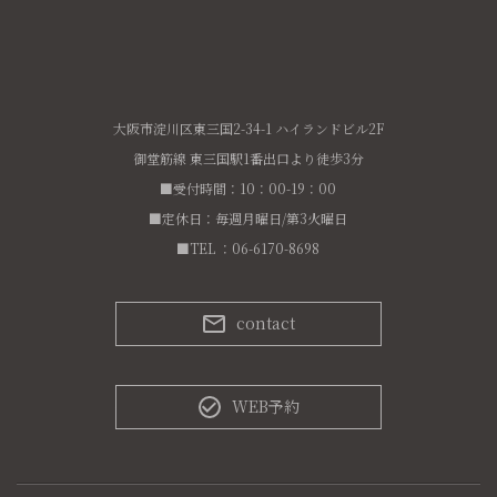
大阪市淀川区東三国2-34-1 ハイランドビル2F
御堂筋線 東三国駅1番出口より徒歩3分
■受付時間：10：00-19：00
■定休日：毎週月曜日/第3火曜日
■TEL ：06-6170-8698
contact
WEB予約